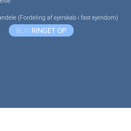
else
ndele (Fordeling af ejerskab i fast ejendom)
BLIV
RINGET OP