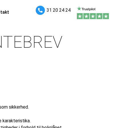
31 20 24 24
takt
NTEBREV
 som sikkerhed.
 karakteristika.
igheder i forhold til boliglånet.