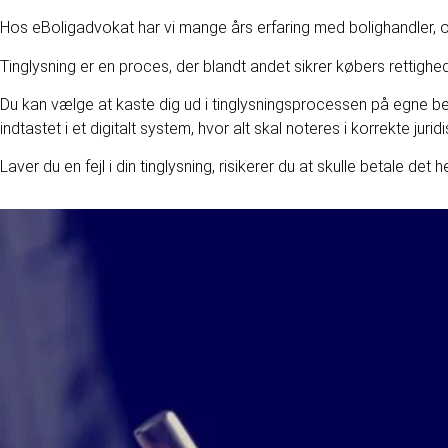
Hos eBoligadvokat har vi mange års erfaring med bolighandler, og 
Tinglysning er en proces, der blandt andet sikrer købers rettighe
Du kan vælge at kaste dig ud i tinglysningsprocessen på egne ben
indtastet i et digitalt system, hvor alt skal noteres i korrekte jurid
Laver du en fejl i din tinglysning, risikerer du at skulle betale det