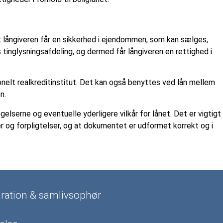
 långiveren får en sikkerhed i ejendommen, som kan sælges,
tinglysningsafdeling, og dermed får långiveren en rettighed i
onelt realkreditinstitut. Det kan også benyttes ved lån mellem
n.
lserne og eventuelle yderligere vilkår for lånet. Det er vigtigt
der og forpligtelser, og at dokumentet er udformet korrekt og i
aration & samlivsophør