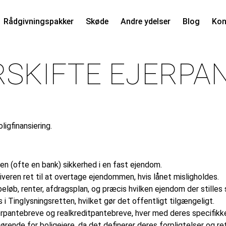
Rådgivningspakker
Skøde
Andre ydelser
Blog
Kon
RSKIFTE EJERPA
ligfinansiering.
ren (ofte en bank) sikkerhed i en fast ejendom.
veren ret til at overtage ejendommen, hvis lånet misligholdes.
eløb, renter, afdragsplan, og præcis hvilken ejendom der stilles
 i Tinglysningsretten, hvilket gør det offentligt tilgængeligt.
erpantebreve og realkreditpantebreve, hver med deres specifikke
rende for boligejere, da det definerer deres forpligtelser og rett