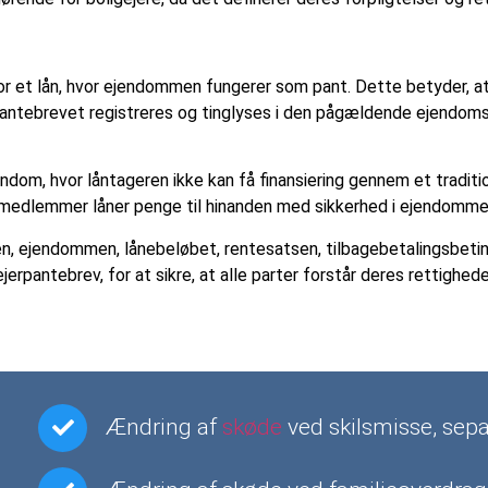
r et lån, hvor ejendommen fungerer som pant. Dette betyder, at
rpantebrevet registreres og tinglyses i den pågældende ejendoms 
dom, hvor låntageren ikke kan få finansiering gennem et traditi
iliemedlemmer låner penge til hinanden med sikkerhed i ejendomme
n, ejendommen, lånebeløbet, rentesatsen, tilbagebetalingsbetinge
ejerpantebrev, for at sikre, at alle parter forstår deres rettighe
Ændring af
skøde
ved skilsmisse, sep