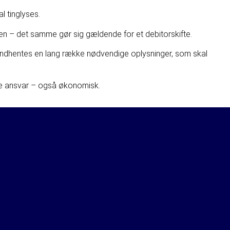
l tinglyses.
elsen – det samme gør sig gældende for et debitorskifte.
al indhentes en lang række nødvendige oplysninger, som skal
 fulde ansvar – også økonomisk.