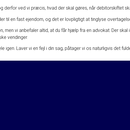
derfor ved vi præcis, hvad der skal gøres, når debitorskiftet ska
der til en fast ejendom, og det er lovpligtigt at tinglyse overtag
, men vi anbefaler altid, at du får hjælp fra en advokat. Der sk
iske vendinger.
 hele igen. Laver vi en fejl i din sag, påtager vi os naturligvis det