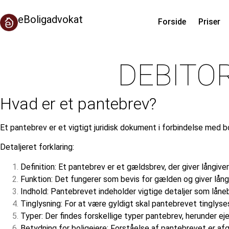
eBoligadvokat
Forside
Priser
DEBITO
Hvad er et pantebrev?
Et pantebrev er et vigtigt juridisk dokument i forbindelse med bo
Detaljeret forklaring:
Definition: Et pantebrev er et gældsbrev, der giver långive
Funktion: Det fungerer som bevis for gælden og giver långi
Indhold: Pantebrevet indeholder vigtige detaljer som låneb
Tinglysning: For at være gyldigt skal pantebrevet tinglyses
Typer: Der findes forskellige typer pantebrev, herunder ej
Betydning for boligejere: Forståelse af pantebrevet er afgø