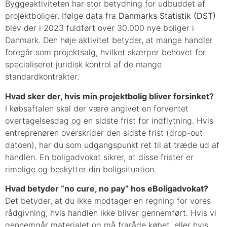
Byggeaktiviteten har stor betydning for udbuddet af
projektboliger. Ifølge data fra
Danmarks Statistik (DST)
blev der i 2023 fuldført over 30.000 nye boliger i
Danmark. Den høje aktivitet betyder, at mange handler
foregår som projektsalg, hvilket skærper behovet for
specialiseret juridisk kontrol af de mange
standardkontrakter.
Hvad sker der, hvis min projektbolig bliver forsinket?
I købsaftalen skal der være angivet en forventet
overtagelsesdag og en sidste frist for indflytning. Hvis
entreprenøren overskrider den sidste frist (drop-out
datoen), har du som udgangspunkt ret til at træde ud af
handlen. En boligadvokat sikrer, at disse frister er
rimelige og beskytter din boligsituation.
Hvad betyder “no cure, no pay” hos eBoligadvokat?
Det betyder, at du ikke modtager en regning for vores
rådgivning, hvis handlen ikke bliver gennemført. Hvis vi
gennemgår materialet og må fraråde købet, eller hvis