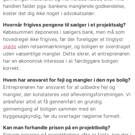
handlen falder pga. bankens manglende godkendelse,
koster det dig ikke noget i advokatsalær.
Hvornår frigives pengene til sælger i et projektsalg?
Købesummen deponeres i sælgers bank, men må som
hovedregel ikke frigives, før der foreligger et tinglyst
skøde
uden retsanmærkninger, og boligen er overdraget
uden væsentlige mangler. Dette sikrer, at entreprenøren
har en økonomisk interesse i at færdiggøre boligen
korrekt.
Hvem har ansvaret for fejl og mangler i den nye bolig?
Entreprenøren har ansvaret for at udbedre fejl og
mangler, der konstateres ved afleveringsforretningen. Vi
anbefaler altid at få gennemført en grundig
gennemgang af boligen sammen med en
byggesagkyndig, før du overtager nøglerne formelt.
Kan man forhandle prisen på en projektbolig?
Selvom priserne på projektboliger ofte er faste, kan der i