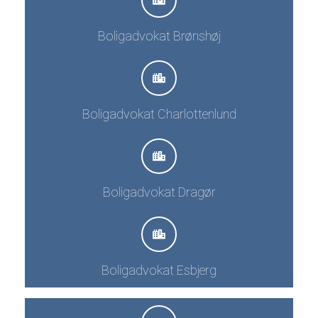
Boligadvokat Brønshøj
Boligadvokat Charlottenlund
Boligadvokat Dragør
Boligadvokat Esbjerg