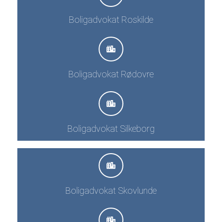
Boligadvokat Roskilde
Boligadvokat Rødovre
Boligadvokat Silkeborg
Boligadvokat Skovlunde