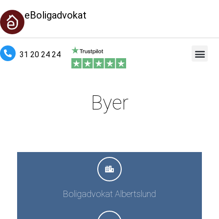
eBoligadvokat
31 20 24 24
Byer
Boligadvokat Albertslund