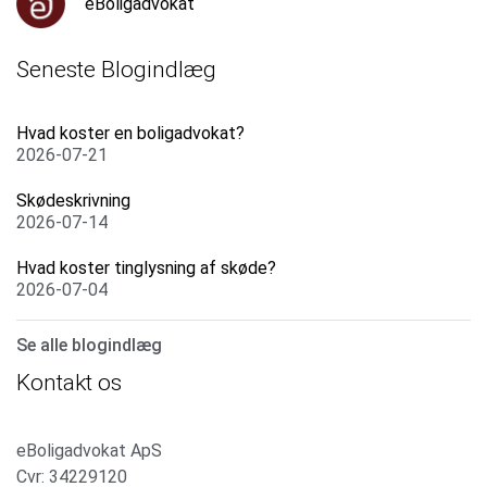
eBoligadvokat
Seneste Blogindlæg
Hvad koster en boligadvokat?
2026-07-21
Skødeskrivning
2026-07-14
Hvad koster tinglysning af skøde?
2026-07-04
Se alle blogindlæg
Kontakt os
eBoligadvokat ApS
Cvr: 34229120