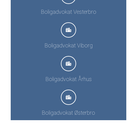
Boligadvokat Vesterbro
Boligadvokat Viborg
Boligadvokat Århus
Boligadvokat Østerbro