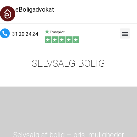
eBoligadvokat
31 20 24 24
SELVSALG BOLIG
Selvsalg af bolig – pris, muligheder