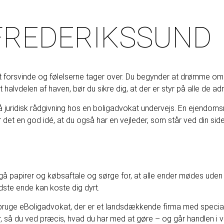
FREDERIKSSUND
t forsvinde og følelserne tager over. Du begynder at drømme om de
alvdelen af haven, bør du sikre dig, at der er styr på alle de ad
l at få juridisk rådgivning hos en boligadvokat undervejs. En eje
et en god idé, at du også har en vejleder, som står ved din side 
gå papirer og købsaftale og sørge for, at alle ender mødes uden s
dste ende kan koste dig dyrt.
t bruge eBoligadvokat, der er et landsdækkende firma med special
så du ved præcis, hvad du har med at gøre – og går handlen i va