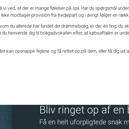
i vi ved, at der er mange følelser på spil. Har du spørgsmål underv
 vi ikke modtager provision fra tredjepart og i øvrigt følger en ræk
vom du allerede har fundet din drømmebolig, er der én ting, du sk
du henvende dig til boligadvokaten efter, at købsaftalen er und
r kan opsnappe fejlene og få rettet op på dem, eller få dig ud af
Bliv ringet op af en
Få en helt uforpligtede snak 