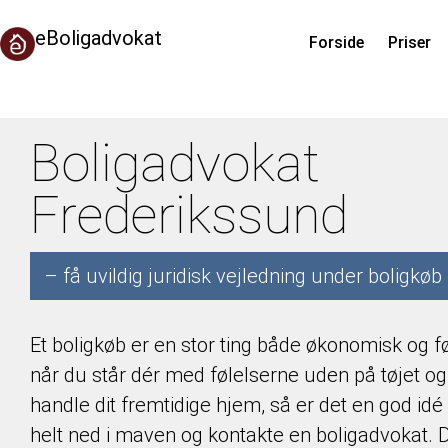
eBoligadvokat
Forside
Priser
Boligadvokat
Frederikssund
– få uvildig juridisk vejledning under boligkøb
Et boligkøb er en stor ting både økonomisk og 
når du står dér med følelserne uden på tøjet og
handle dit fremtidige hjem, så er det en god idé
helt ned i maven og kontakte en boligadvokat. 