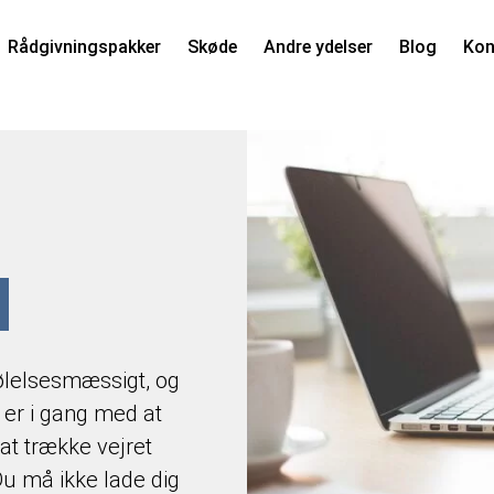
Rådgivningspakker
Skøde
Andre ydelser
Blog
Kon
følelsesmæssigt, og
 er i gang med at
 at trække vejret
Du må ikke lade dig