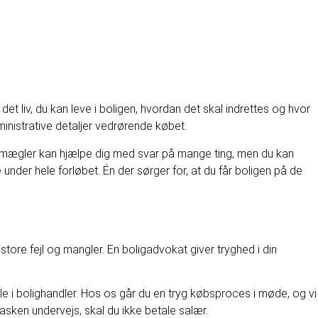
t liv, du kan leve i boligen, hvordan det skal indrettes og hvor
ministrative detaljer vedrørende købet.
ndomsmægler kan hjælpe dig med svar på mange ting, men du kan
under hele forløbet. Én der sørger for, at du får boligen på de
tore fejl og mangler. En boligadvokat giver tryghed i din
e i bolighandler. Hos os går du en tryg købsproces i møde, og vi
sken undervejs, skal du ikke betale salær.