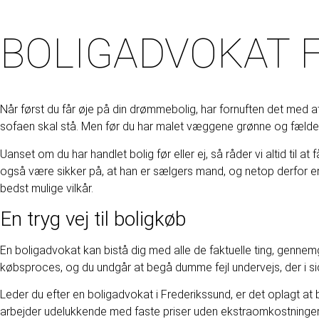
BOLIGADVOKAT 
Når først du får øje på din drømmebolig, har fornuften det med a
sofaen skal stå. Men før du har malet væggene grønne og fældet h
Uanset om du har handlet bolig før eller ej, så råder vi altid ti
også være sikker på, at han er sælgers mand, og netop derfor er d
bedst mulige vilkår.
En tryg vej til boligkøb
En boligadvokat kan bistå dig med alle de faktuelle ting, gennem
købsproces, og du undgår at begå dumme fejl undervejs, der i si
Leder du efter en boligadvokat i Frederikssund, er det oplagt a
arbejder udelukkende med faste priser uden ekstraomkostninger, 