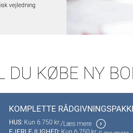
disk vejledning
L DU KØBE NY BOL
KOMPLETTE RÅDGIVNINGSPAKK
HUS:
Kun 6.750 kr.
/Læs mere
EJERLEJLIGHED:
Kun 6.750 kr.