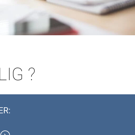
IG ?
ER: