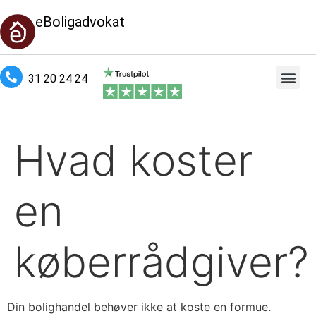
eBoligadvokat
31 20 24 24
Hvad koster
en
køberrådgiver?
Din bolighandel behøver ikke at koste en formue.