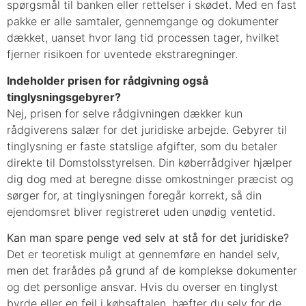
spørgsmål til banken eller rettelser i skødet. Med en fast
pakke er alle samtaler, gennemgange og dokumenter
dækket, uanset hvor lang tid processen tager, hvilket
fjerner risikoen for uventede ekstraregninger.
Indeholder prisen for rådgivning også
tinglysningsgebyrer?
Nej, prisen for selve rådgivningen dækker kun
rådgiverens salær for det juridiske arbejde. Gebyrer til
tinglysning er faste statslige afgifter, som du betaler
direkte til Domstolsstyrelsen. Din køberrådgiver hjælper
dig dog med at beregne disse omkostninger præcist og
sørger for, at tinglysningen foregår korrekt, så din
ejendomsret bliver registreret uden unødig ventetid.
Kan man spare penge ved selv at stå for det juridiske?
Det er teoretisk muligt at gennemføre en handel selv,
men det frarådes på grund af de komplekse dokumenter
og det personlige ansvar. Hvis du overser en tinglyst
byrde eller en fejl i købsaftalen, hæfter du selv for de