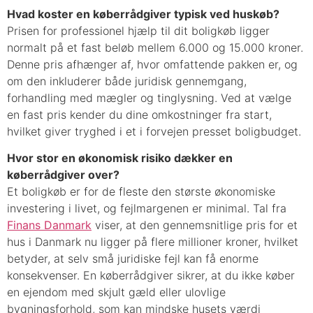
Hvad koster en køberrådgiver typisk ved huskøb?
Prisen for professionel hjælp til dit boligkøb ligger
normalt på et fast beløb mellem 6.000 og 15.000 kroner.
Denne pris afhænger af, hvor omfattende pakken er, og
om den inkluderer både juridisk gennemgang,
forhandling med mægler og tinglysning. Ved at vælge
en fast pris kender du dine omkostninger fra start,
hvilket giver tryghed i et i forvejen presset boligbudget.
Hvor stor en økonomisk risiko dækker en
køberrådgiver over?
Et boligkøb er for de fleste den største økonomiske
investering i livet, og fejlmargenen er minimal. Tal fra
Finans Danmark
viser, at den gennemsnitlige pris for et
hus i Danmark nu ligger på flere millioner kroner, hvilket
betyder, at selv små juridiske fejl kan få enorme
konsekvenser. En køberrådgiver sikrer, at du ikke køber
en ejendom med skjult gæld eller ulovlige
bygningsforhold, som kan mindske husets værdi