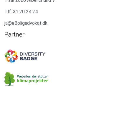
1 sal 2620 Albertslund V
Tlf. 31 20 24 24
ja@eBoligadvokat.dk
Partner