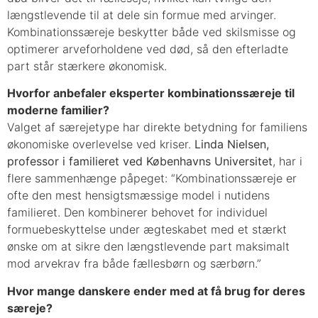
længstlevende til at dele sin formue med arvinger.
Kombinationssæreje beskytter både ved skilsmisse og
optimerer arveforholdene ved død, så den efterladte
part står stærkere økonomisk.
Hvorfor anbefaler eksperter kombinationssæreje til
moderne familier?
Valget af særejetype har direkte betydning for familiens
økonomiske overlevelse ved kriser.
Linda Nielsen,
professor i familieret ved Københavns Universitet
, har i
flere sammenhænge påpeget: “Kombinationssæreje er
ofte den mest hensigtsmæssige model i nutidens
familieret. Den kombinerer behovet for individuel
formuebeskyttelse under ægteskabet med et stærkt
ønske om at sikre den længstlevende part maksimalt
mod arvekrav fra både fællesbørn og særbørn.”
Hvor mange danskere ender med at få brug for deres
særeje?