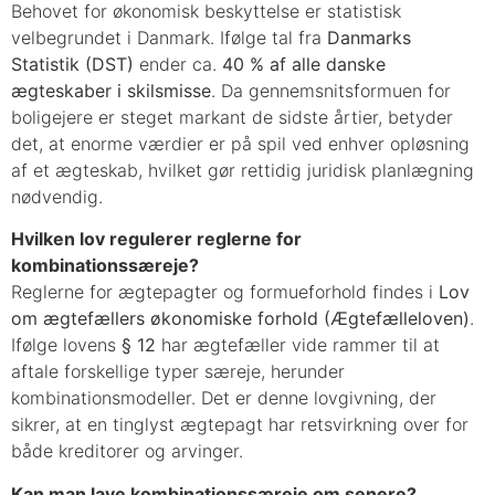
Behovet for økonomisk beskyttelse er statistisk
velbegrundet i Danmark. Ifølge tal fra
Danmarks
Statistik (DST)
ender ca.
40 % af alle danske
ægteskaber i skilsmisse
. Da gennemsnitsformuen for
boligejere er steget markant de sidste årtier, betyder
det, at enorme værdier er på spil ved enhver opløsning
af et ægteskab, hvilket gør rettidig juridisk planlægning
nødvendig.
Hvilken lov regulerer reglerne for
kombinationssæreje?
Reglerne for ægtepagter og formueforhold findes i
Lov
om ægtefællers økonomiske forhold (Ægtefælleloven)
.
Ifølge lovens
§ 12
har ægtefæller vide rammer til at
aftale forskellige typer særeje, herunder
kombinationsmodeller. Det er denne lovgivning, der
sikrer, at en tinglyst ægtepagt har retsvirkning over for
både kreditorer og arvinger.
Kan man lave kombinationssæreje om senere?