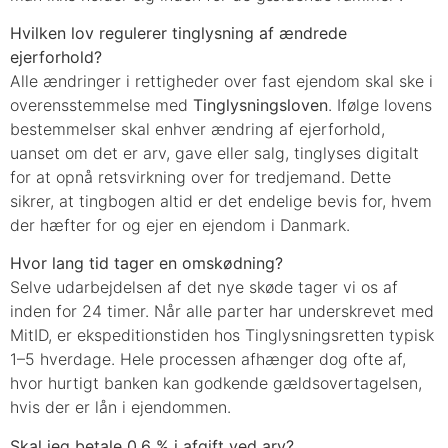
Hvilken lov regulerer tinglysning af ændrede
ejerforhold?
Alle ændringer i rettigheder over fast ejendom skal ske i
overensstemmelse med
Tinglysningsloven
. Ifølge lovens
bestemmelser skal enhver ændring af ejerforhold,
uanset om det er arv, gave eller salg, tinglyses digitalt
for at opnå retsvirkning over for tredjemand. Dette
sikrer, at tingbogen altid er det endelige bevis for, hvem
der hæfter for og ejer en ejendom i Danmark.
Hvor lang tid tager en omskødning?
Selve udarbejdelsen af det nye skøde tager vi os af
inden for 24 timer. Når alle parter har underskrevet med
MitID, er ekspeditionstiden hos Tinglysningsretten typisk
1–5 hverdage. Hele processen afhænger dog ofte af,
hvor hurtigt banken kan godkende gældsovertagelsen,
hvis der er lån i ejendommen.
Skal jeg betale 0,6 % i afgift ved arv?