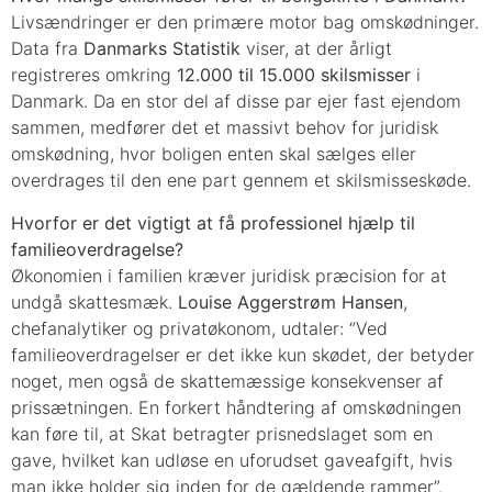
Livsændringer er den primære motor bag omskødninger.
Data fra
Danmarks Statistik
viser, at der årligt
registreres omkring
12.000 til 15.000 skilsmisser
i
Danmark. Da en stor del af disse par ejer fast ejendom
sammen, medfører det et massivt behov for juridisk
omskødning, hvor boligen enten skal sælges eller
overdrages til den ene part gennem et skilsmisseskøde.
Hvorfor er det vigtigt at få professionel hjælp til
familieoverdragelse?
Økonomien i familien kræver juridisk præcision for at
undgå skattesmæk.
Louise Aggerstrøm Hansen
,
chefanalytiker og privatøkonom, udtaler: “Ved
familieoverdragelser er det ikke kun skødet, der betyder
noget, men også de skattemæssige konsekvenser af
prissætningen. En forkert håndtering af omskødningen
kan føre til, at Skat betragter prisnedslaget som en
gave, hvilket kan udløse en uforudset gaveafgift, hvis
man ikke holder sig inden for de gældende rammer”.