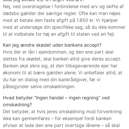
Nej, ved overdragelse i forbindelse med arv og skifte af
dødsbo gælder der særlige regler. Ofte kan man nøjes
med at betale den faste afgift på 1.850 kr. Vi hjælper
med at undersøge din specifikke sag, så du ikke kommer
til at indbetale for høj en afgift til staten ved en fejl.
Kan jeg ændre skødet uden bankens accept?
Hvis der er lån i ejendommen, og den ene part skal
slettes fra skødet, skal banken altid give deres accept.
Banken skal sikre sig, at den tilbageværende ejer har
økonomi til at bære gælden alene. Vi anbefaler altid, at
du har en dialog med din bankrådgiver, før vi
påbegynder selve omskødningen.
Hvad betyder “Ingen handel – ingen regning” ved
omskødning?
Det betyder, at hvis jeres omskødning mod forventning
ikke kan gennemføres – for eksempel fordi banken
afviser at lade den ene part overtage lånene – så skal